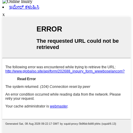
ಇಮೇಲ್ ಕಳುಹಿಸಿ
x