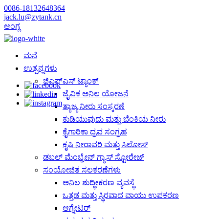
0086-18132648364
jack.lu@zytank.cn
ಆಂಗ್ಲ
ಮನೆ
ಉತ್ಪನ್ನಗಳು
ಜಿಎಫ್‌ಎಸ್ ಟ್ಯಾಂಕ್
ಜೈವಿಕ ಅನಿಲ ಯೋಜನೆ
ತ್ಯಾಜ್ಯ ನೀರು ಸಂಸ್ಕರಣೆ
ಕುಡಿಯುವುದು ಮತ್ತು ಬೆಂಕಿಯ ನೀರು
ಕೈಗಾರಿಕಾ ದ್ರವ ಸಂಗ್ರಹ
ಕೃಷಿ ನೀರಾವರಿ ಮತ್ತು ಸಿಲೋಸ್
ಡಬಲ್ ಮೆಂಬ್ರೇನ್ ಗ್ಯಾಸ್ ಸ್ಟೋರೇಜ್
ಸಂಯೋಜಿತ ಸಲಕರಣೆಗಳು
ಅನಿಲ ಶುದ್ಧೀಕರಣ ವ್ಯವಸ್ಥೆ
ಒತ್ತಡ ಮತ್ತು ಸ್ಥಿರವಾದ ವಾಯು ಉಪಕರಣ
ಆಗ್ನೇಟರ್