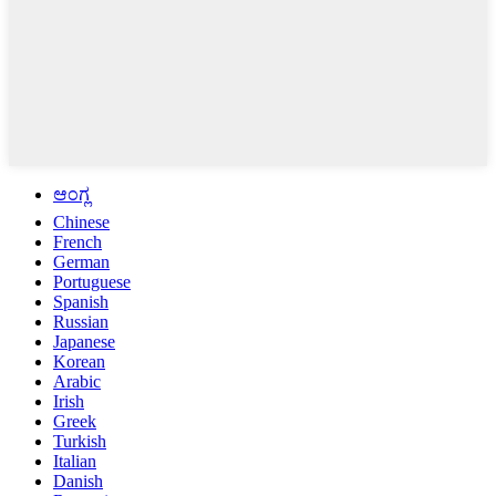
ಆಂಗ್ಲ
Chinese
French
German
Portuguese
Spanish
Russian
Japanese
Korean
Arabic
Irish
Greek
Turkish
Italian
Danish