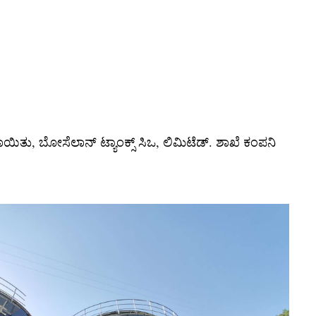
ಯಿತು, ಬೋಸೆಲಾನ್ ಟ್ಯಾಂಕ್ಸ್ ಸಿಒ, ಲಿಮಿಟೆಡ್. ಶಾಖೆ ಕಂಪನಿ