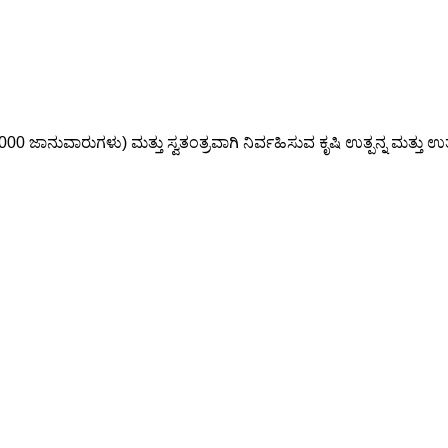
0000 ಜಾನುವಾರುಗಳು) ಮತ್ತು ಸ್ವತಂತ್ರವಾಗಿ ನಿರ್ವಹಿಸುವ ಕೃಷಿ ಉತ್ಪನ್ನ ಮತ್ತು