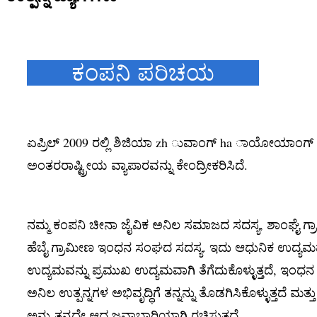
ಕಂಪನಿ ಪರಿಚಯ
ಏಪ್ರಿಲ್ 2009 ರಲ್ಲಿ ಶಿಜಿಯಾ zh ುವಾಂಗ್ ha ಾಯೋಯಾಂಗ್ ಜೈವ
ಅಂತರರಾಷ್ಟ್ರೀಯ ವ್ಯಾಪಾರವನ್ನು ಕೇಂದ್ರೀಕರಿಸಿದೆ.
ನಮ್ಮ ಕಂಪನಿ ಚೀನಾ ಜೈವಿಕ ಅನಿಲ ಸಮಾಜದ ಸದಸ್ಯ, ಶಾಂಘೈ ಗ
ಹೆಬೈ ಗ್ರಾಮೀಣ ಇಂಧನ ಸಂಘದ ಸದಸ್ಯ. ಇದು ಆಧುನಿಕ ಉದ್ಯಮವಾ
ಉದ್ಯಮವನ್ನು ಪ್ರಮುಖ ಉದ್ಯಮವಾಗಿ ತೆಗೆದುಕೊಳ್ಳುತ್ತದೆ, ಇಂಧ
ಅನಿಲ ಉತ್ಪನ್ನಗಳ ಅಭಿವೃದ್ಧಿಗೆ ತನ್ನನ್ನು ತೊಡಗಿಸಿಕೊಳ್ಳುತ್ತದೆ ಮತ್
ಅನ್ನು ತನ್ನದೇ ಆದ ಜವಾಬ್ದಾರಿಯಾಗಿ ರಚಿಸುತ್ತದೆ.