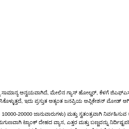
್ನ ಸಾಮಾನ್ಯ ಅನ್ವಯವಾಗಿದೆ, ಮೇಲಿನ ಗ್ಯಾಸ್ ಹೋಲ್ಡರ್, ಕೆಳಗೆ ಜಿಎಫ್ಎ
ಳ್ಳುತ್ತದೆ, ಇದು ಪ್ರಸ್ತುತ ಅತ್ಯಂತ ಜನಪ್ರಿಯ ಅಪ್ಲಿಕೇಶನ್ ಮೋಡ್ ಆಗಿ
ಾರು 10000-20000 ಜಾನುವಾರುಗಳು) ಮತ್ತು ಸ್ವತಂತ್ರವಾಗಿ ನಿರ್ವಹಿಸುವ 
ನುಗುಣವಾಗಿ ಟ್ಯಾಂಕ್ ದೇಹದ ವ್ಯಾಸ, ಎತ್ತರ ಮತ್ತು ಬಣ್ಣವನ್ನು ನಿರ್