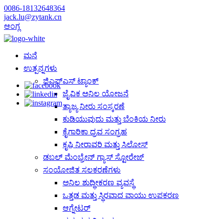
0086-18132648364
jack.lu@zytank.cn
ಆಂಗ್ಲ
ಮನೆ
ಉತ್ಪನ್ನಗಳು
ಜಿಎಫ್‌ಎಸ್ ಟ್ಯಾಂಕ್
ಜೈವಿಕ ಅನಿಲ ಯೋಜನೆ
ತ್ಯಾಜ್ಯ ನೀರು ಸಂಸ್ಕರಣೆ
ಕುಡಿಯುವುದು ಮತ್ತು ಬೆಂಕಿಯ ನೀರು
ಕೈಗಾರಿಕಾ ದ್ರವ ಸಂಗ್ರಹ
ಕೃಷಿ ನೀರಾವರಿ ಮತ್ತು ಸಿಲೋಸ್
ಡಬಲ್ ಮೆಂಬ್ರೇನ್ ಗ್ಯಾಸ್ ಸ್ಟೋರೇಜ್
ಸಂಯೋಜಿತ ಸಲಕರಣೆಗಳು
ಅನಿಲ ಶುದ್ಧೀಕರಣ ವ್ಯವಸ್ಥೆ
ಒತ್ತಡ ಮತ್ತು ಸ್ಥಿರವಾದ ವಾಯು ಉಪಕರಣ
ಆಗ್ನೇಟರ್