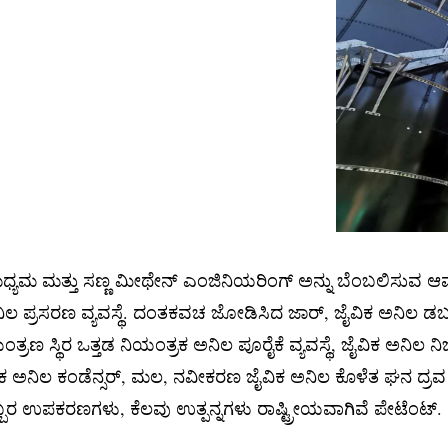
ಧ್ಯಮ ಮತ್ತು ಸಣ್ಣ ಮೀಥೇನ್ ಎಂಜಿನಿಯರಿಂಗ್ ಅನ್ನು ಬೆಂಬಲಿಸುವ ಆಮ್ಲಜನ
 ಅನಿಲ ಪ್ರಸರಣ ವ್ಯವಸ್ಥೆ. ದಂತಕವಚ ಜೋಡಿಸಿದ ಜಾರ್, ಜೈವಿಕ ಅನಿಲ ಡ
ಂತ್ರಣ ಸ್ಥಿರ ಒತ್ತಡ ನಿಯಂತ್ರಕ ಅನಿಲ ಪೂರೈಕೆ ವ್ಯವಸ್ಥೆ, ಜೈವಿಕ ಅನಿ
ಕ ಅನಿಲ ಕಂಡೆನ್ಸರ್, ಮಲ, ನವೀಕರಣ ಜೈವಿಕ ಅನಿಲ ಕೊಳೆತ ಘನ ದ್ರವ
ಬರ ಉಪಕರಣಗಳು, ಕೆಲವು ಉತ್ಪನ್ನಗಳು ರಾಷ್ಟ್ರೀಯವಾಗಿವೆ ಪೇಟೆಂಟ್