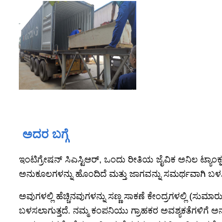
ಅದರ ಬಗ್ಗೆ
ಇಂಟಿಗ್ರೇಷನ್ ಸಿಎಸ್ಟಿಆರ್, ಒಂದು ರೀತಿಯ ಜೈವಿಕ ಅನಿಲ ಟ್ಯಾಂಕ
ಅನುಕೂಲಗಳನ್ನು ಹೊಂದಿದೆ ಮತ್ತು ಜಾಗವನ್ನು ಸಮರ್ಥವಾಗಿ ಬಳಸಿಕೊ
ಅವುಗಳಲ್ಲಿ ಹೆಚ್ಚಿನವುಗಳನ್ನು ಸಣ್ಣ ಸಾಕಣೆ ಕೇಂದ್ರಗಳಲ್ಲಿ (ಸುಮ
ಬಳಸಲಾಗುತ್ತದೆ. ನಮ್ಮ ಕಂಪನಿಯು ಗ್ರಾಹಕರ ಅವಶ್ಯಕತೆಗಳಿಗೆ ಅ