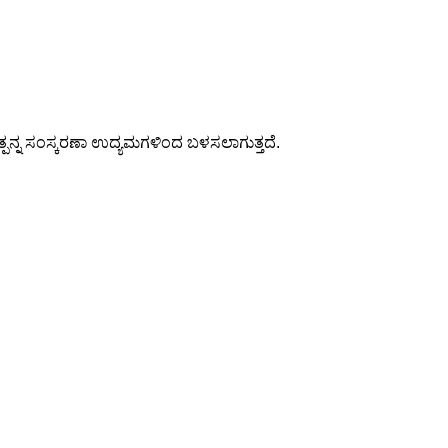
 ಉತ್ಪನ್ನ ಸಂಸ್ಕರಣಾ ಉದ್ಯಮಗಳಿಂದ ಬಳಸಲಾಗುತ್ತದೆ.